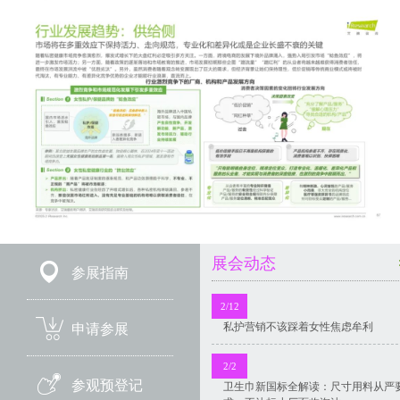
展会动态
参展指南
2/12
私护营销不该踩着女性焦虑牟利
申请参展
2/2
参观预登记
卫生巾新国标全解读：尺寸用料从严